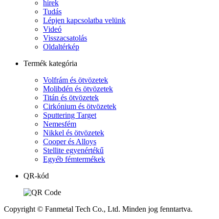
hírek
Tudás
Lépjen kapcsolatba velünk
Videó
Visszacsatolás
Oldaltérkép
Termék kategória
Volfrám és ötvözetek
Molibdén és ötvözetek
Titán és ötvözetek
Cirkónium és ötvözetek
Sputtering Target
Nemesfém
Nikkel és ötvözetek
Cooper és Alloys
Stellite egyenértékű
Egyéb fémtermékek
QR-kód
Copyright © Fanmetal Tech Co., Ltd. Minden jog fenntartva.