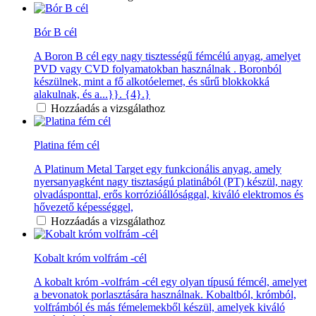
Bór B cél
A Boron B cél egy nagy tisztességű fémcélú anyag, amelyet
PVD vagy CVD folyamatokban használnak . Boronból
készülnek, mint a fő alkotóelemet, és sűrű blokkokká
alakulnak, és a...}}. {4}.}
Hozzáadás a vizsgálathoz
Platina fém cél
A Platinum Metal Target egy funkcionális anyag, amely
nyersanyagként nagy tisztaságú platinából (PT) készül, nagy
olvadásponttal, erős korrózióállósággal, kiváló elektromos és
hővezető képességgel,
Hozzáadás a vizsgálathoz
Kobalt króm volfrám -cél
A kobalt króm -volfrám -cél egy olyan típusú fémcél, amelyet
a bevonatok porlasztására használnak. Kobaltból, krómból,
volfrámból és más fémelemekből készül, amelyek kiváló