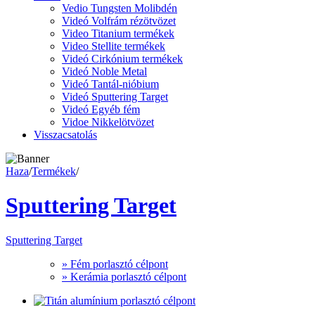
Vedio Tungsten Molibdén
Videó Volfrám rézötvözet
Video Titanium termékek
Video Stellite termékek
Videó Cirkónium termékek
Videó Noble Metal
Videó Tantál-nióbium
Videó Sputtering Target
Videó Egyéb fém
Vidoe Nikkelötvözet
Visszacsatolás
Haza
/
Termékek
/
Sputtering Target
Sputtering Target
» Fém porlasztó célpont
» Kerámia porlasztó célpont