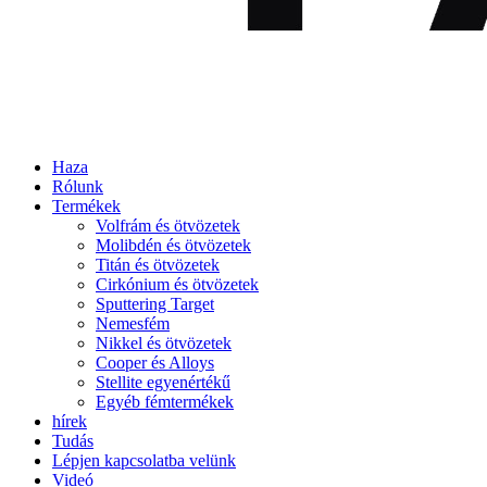
Haza
Rólunk
Termékek
Volfrám és ötvözetek
Molibdén és ötvözetek
Titán és ötvözetek
Cirkónium és ötvözetek
Sputtering Target
Nemesfém
Nikkel és ötvözetek
Cooper és Alloys
Stellite egyenértékű
Egyéb fémtermékek
hírek
Tudás
Lépjen kapcsolatba velünk
Videó