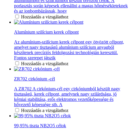
alumíniumból és szilíciumból készült ötvözött célok. A
porlasztás során képesek ellenállni a magas hőmérsékleteknek
és az ionbombázásnak, hogy
Hozzáadás a vizsgálathoz
Alumínium szilícium kerek célpont
Az alumínium-szilícium kerek célpont egy ötvözött célpont,
amelyet nagy tisztaságú alumínium szilícium anyagból
készítenek precíziós feldolgozási technológián keresztül.
Fontos szerepet játszik
Hozzáadás a vizsgálathoz
ZR702 cirkónium -cél
A ZR702 A cirkónium-cél egy cirkóniumból készült nagy
tisztaságú, kerek célpont, amelynek nagy szilárdsága, jó
kémiai stabilitása, erős elektromos vezetőképessége és
hővezető képessége stb. A
Hozzáadás a vizsgálathoz
99,95% tiszta NB2O5 célok