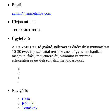
Email
admin@fanmetalloy.com
Hívjon minket
+8613140018814
Ügyfél első
A FANMETAL fő gyártó, műszaki és értékesítési munkatársai
10-30 éves tapasztalattal rendelkeznek, ügyes mechanikai
megmunkálási, felületkezelési, valamint késztermék
értékesítési és ügyfélszolgálati megoldásokkal.
Navigáció
Haza
Rólunk
Termékek