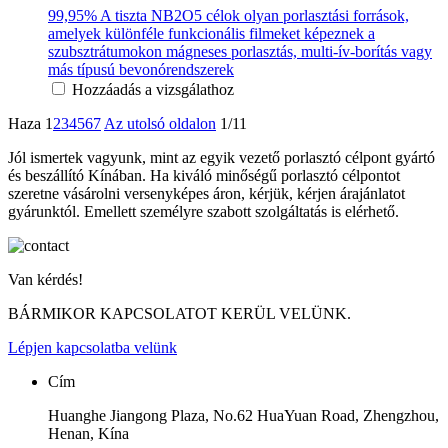
99,95% A tiszta NB2O5 célok olyan porlasztási források,
amelyek különféle funkcionális filmeket képeznek a
szubsztrátumokon mágneses porlasztás, multi-ív-borítás vagy
más típusú bevonórendszerek
Hozzáadás a vizsgálathoz
Haza
1
2
3
4
5
6
7
Az utolsó oldalon
1/11
Jól ismertek vagyunk, mint az egyik vezető porlasztó célpont gyártó
és beszállító Kínában. Ha kiváló minőségű porlasztó célpontot
szeretne vásárolni versenyképes áron, kérjük, kérjen árajánlatot
gyárunktól. Emellett személyre szabott szolgáltatás is elérhető.
Van kérdés!
BÁRMIKOR KAPCSOLATOT KERÜL VELÜNK.
Lépjen kapcsolatba velünk
Cím
Huanghe Jiangong Plaza, No.62 HuaYuan Road, Zhengzhou,
Henan, Kína