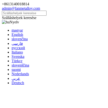
+8613140018814
admin@fanmetalloy.com
Szálláshelyek keresése
Nyelv
magyar
English
slovenčina
فارسی
русский
Italiano
Svenska
Türkçe
slovenščina
suomi
Nederlands
عربي
Deutsch