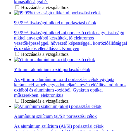
kopásállósággal és
Hozzáadás a vizsgálathoz
99,99% tisztaságú nikkel ni porlasztási célok
99,99% tisztaságú nikkel -ni porlasztó célok nagy tisztaságú
nikkel anyagokból készültek, jó elektromos
vezetőképességgel, hővezető képességgel, korrózióállósággal
és oxidációs ellenállással. Könnyen
Hozzáadás a vizsgálathoz
Yttrium -alumínium -oxid porlasztó célok
Az yttrium -alumínium -oxid porlasztási célok egyfajta
kerámiacél, amely egy adott eljárás révén előállítva odtrium -
oxidból és alumínium -oxidból. Gyakran optikai
műszerekben, elektronikus
Hozzáadás a vizsgálathoz
Alumínium szilícium (al/SI) porlasztási célok
Az alumínium szilícium (Al/SI) porlasztási célok