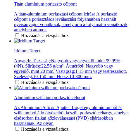
Titán alumínium porlasztó célpont
A titán-alumínium porlasztási célpont leírása A porlasztó
célpont a porlasztásos leválasztási folyamatban használt
nyersanyagra vonatkozik, amely arra a folyamatra vonatkozik,
amelyben atomok
Hozzáadás a vizsgálathoz
Iridium Target
Anyag:Ir. Tisztaság:Nagyobb vagy egyenlő, mint 99,99%
(4N). Sűrűség:22,56 g/cm³. Átmérő:Φ Nagyobb vagy
egyenlő, mint 20 mm. Vastagság:1-15 mm vagy testreszabott.
Szélesség:10-150 mm. Hossz:10-300 mm.
Hozzáadás a vizsgálathoz
Alumínium szilícium porlasztó célpont
Az Aluminium Silicon Sputter Target egy alumíniumból és
szilíciumból álló ötvözetből készült porlasztó céltárgy, amelyet
elsősorban fizikai gőzleválasztási (PVD) eljárásokban
használnak. Az olyan
Hozzáadás a vizsgálathoz